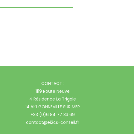
CONTACT :
1119 Route Neuve
4 Résidence La Trigale
14 510 GONNEVILLE SUR MER
+33 (0)6 84 77 33 69
contact@ei2cs-conseil.fr